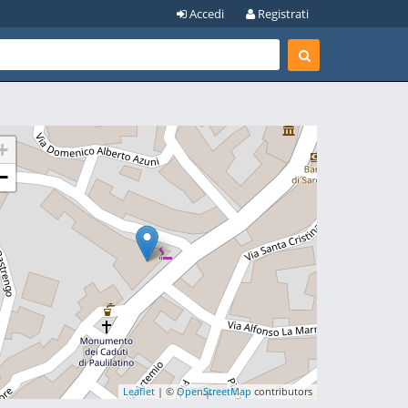
Accedi
Registrati
+
−
Leaflet
| ©
OpenStreetMap
contributors