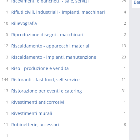
Ricevimenti e banchetti - sale, servizi
3
25
Bar
Rifiuti civili, industriali - impianti, macchinari
1
4
Rilievografia
10
2
Riproduzione disegni - macchinari
5
2
Riscaldamento - apparecchi, materiali
12
19
Riscaldamento - impianti, manutenzione
3
23
Riso - produzione e vendita
4
1
Ristoranti - fast food, self service
144
11
Ristorazione per eventi e catering
13
31
Rivestimenti anticorrosivi
1
1
Rivestimenti murali
1
1
Rubinetterie, accessori
11
8
1