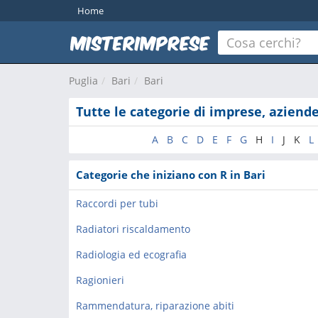
Home
Puglia
Bari
Bari
Tutte le categorie di imprese, aziende
A
B
C
D
E
F
G
H
I
J
K
L
Categorie che iniziano con R in Bari
Raccordi per tubi
Radiatori riscaldamento
Radiologia ed ecografia
Ragionieri
Rammendatura, riparazione abiti