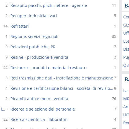
B
Recapito pacchi, plichi, lettere - agenzie
2
11
Recuperi industriali vari
2
5
Co
GL
Refrattari
14
1
Uf
Regione, servizi regionali
1
35
ES
Relazioni pubbliche, PR
9
7
Dis
Resine - produzione e vendita
Pu
9
2
Q8
Restauro - prodotti e materiali restauro
22
1
Reti trasmissione dati - installazione e manutenzione
3
7
B
Revisione e certificazione bilanci - societa' di revisione
4
8
La
Ricambi auto e moto - vendita
MI
2
76
An
Ricambi elettrici auto e moto - produzione, vendita ingrosso
Ricerca e selezione del personale
3
3
Uff
Ricerca scientifica - laboratori
22
4
Ro