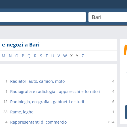
 e negozi a Bari
M
N
O
P
Q
R
S
T
U
V
W
X
Y
Z
Radiatori auto, camion, moto
1
4
Radiografia e radiologia - apparecchi e fornitori
1
4
Radiologia, ecografia - gabinetti e studi
12
6
Rame, leghe
38
1
Rappresentanti di commercio
4
634