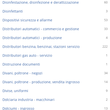
Disinfestazione, disinfezione e derattizzazione
60
Disinfettanti
3
Dispositivi sicurezza e allarme
53
Distributori automatici - commercio e gestione
33
Distributori automatici - produzione
4
Distributori benzina, benzinai, stazioni servizio
222
Distributori gas auto - servizio
1
Distruzione documenti
1
Divani, poltrone - negozi
34
Divani, poltrone - produzione, vendita ingrosso
14
Divise, uniformi
9
Dolciaria industria - macchinari
2
Dolciumi - ingrosso
13