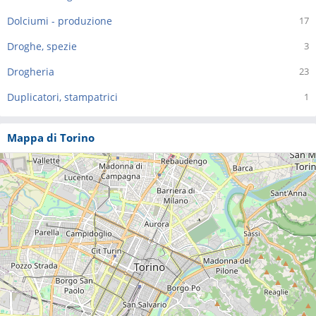
Dolciumi - produzione
17
Droghe, spezie
3
Drogheria
23
Duplicatori, stampatrici
1
Mappa di Torino