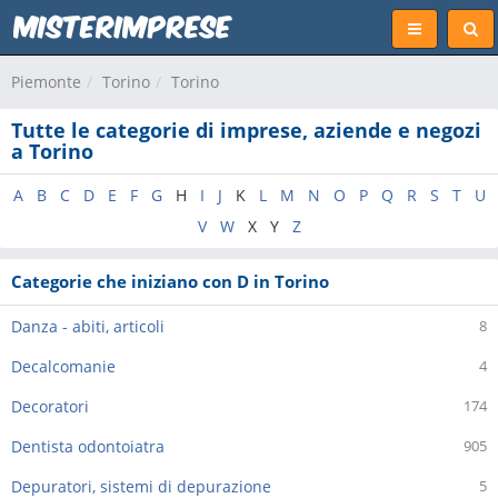
Piemonte
Torino
Torino
Tutte le categorie di imprese, aziende e negozi
a Torino
A
B
C
D
E
F
G
H
I
J
K
L
M
N
O
P
Q
R
S
T
U
V
W
X
Y
Z
Categorie che iniziano con D in Torino
Danza - abiti, articoli
8
Decalcomanie
4
Decoratori
174
Dentista odontoiatra
905
Depuratori, sistemi di depurazione
5