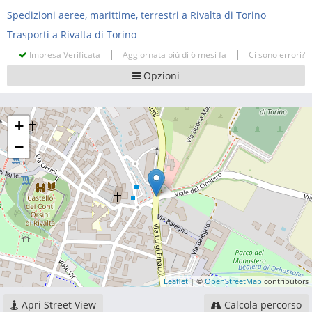
Spedizioni aeree, marittime, terrestri a Rivalta di Torino
Trasporti a Rivalta di Torino
|
|
Impresa Verificata
Aggiornata più di 6 mesi fa
Ci sono errori?
Opzioni
+
−
Leaflet
| ©
OpenStreetMap
contributors
Apri Street View
Calcola percorso