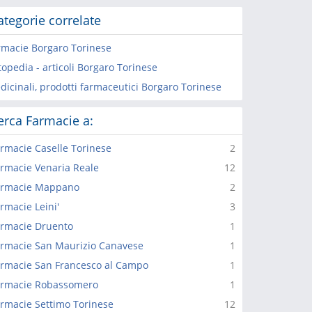
ategorie correlate
rmacie Borgaro Torinese
opedia - articoli Borgaro Torinese
dicinali, prodotti farmaceutici Borgaro Torinese
erca Farmacie a:
rmacie Caselle Torinese
2
rmacie Venaria Reale
12
armacie Mappano
2
rmacie Leini'
3
rmacie Druento
1
rmacie San Maurizio Canavese
1
rmacie San Francesco al Campo
1
armacie Robassomero
1
rmacie Settimo Torinese
12