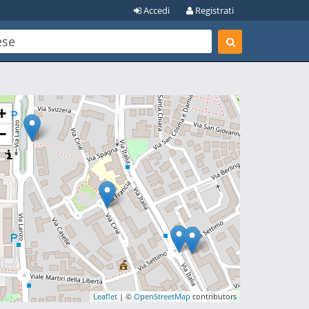
Accedi
Registrati
+
−
Leaflet
| ©
OpenStreetMap
contributors