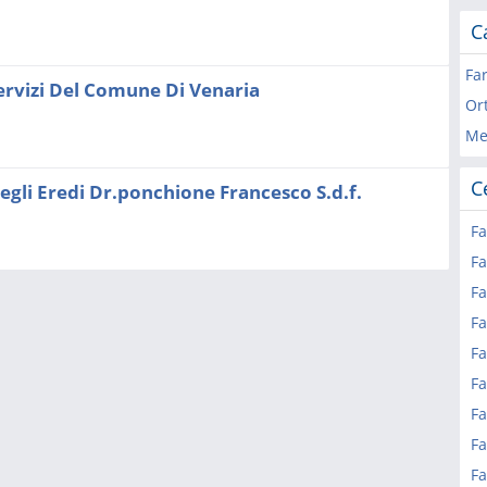
C
Fa
ervizi Del Comune Di Venaria
Ort
Me
C
gli Eredi Dr.ponchione Francesco S.d.f.
Fa
Fa
F
Fa
Fa
Fa
Fa
F
Fa