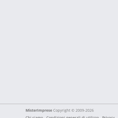
MisterImprese
Copyright © 2009-2026
Chi siamo
-
Condizioni generali di utilizzo
-
Privacy -