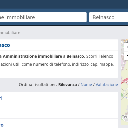
mmobiliare
asco
ia
Amministrazione immobiliare
a
Beinasco
. Scorri l'elenco
azioni utili come numero di telefono, indirizzo, cap, mappe,
Ordina risultati per:
Rilevanza
/
Nome
/
Valutazione
ri
ro