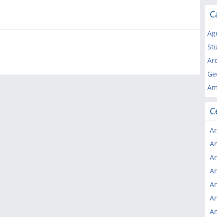
C
Ag
St
Arc
Ge
Am
C
Am
Am
Am
Am
Am
Am
Am