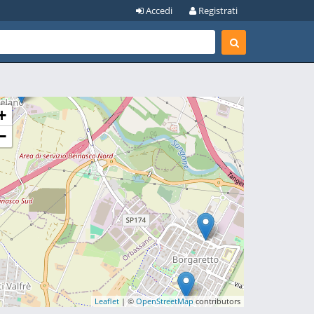
Accedi
Registrati
+
−
Leaflet
| ©
OpenStreetMap
contributors