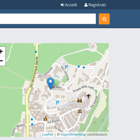
Accedi
Registrati
+
−
Leaflet
| ©
OpenStreetMap
contributors