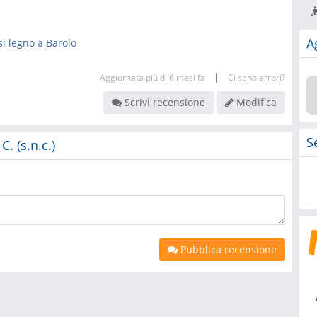
A
si legno a Barolo
|
Aggiornata più di 6 mesi fa
Ci sono errori?
Scrivi recensione
Modifica
S
. (s.n.c.)
Pubblica recensione