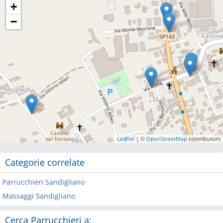
+
−
Leaflet
| ©
OpenStreetMap
contributors
Categorie correlate
Parrucchieri Sandigliano
Massaggi Sandigliano
Cerca Parrucchieri a: