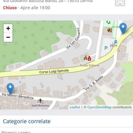
Via Giovanni Battista Baldo, 24
-
15070
Lerma
Chiuso
⋅ Apre alle 19:00
+
−
Leaflet
| ©
OpenStreetMap
contributors
Categorie correlate
Pizzeria Lerma