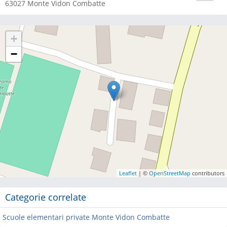
63027
Monte Vidon Combatte
+
−
Leaflet
| ©
OpenStreetMap
contributors
Categorie correlate
Scuole elementari private Monte Vidon Combatte