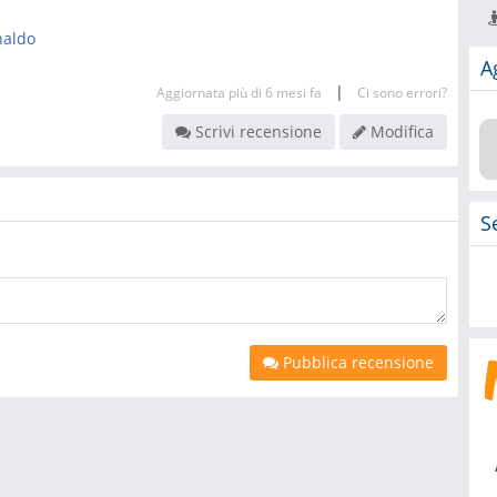
naldo
A
|
Aggiornata più di 6 mesi fa
Ci sono errori?
Scrivi recensione
Modifica
S
Pubblica recensione