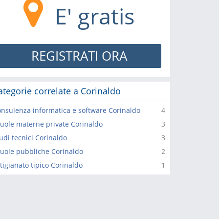
E' gratis
REGISTRATI ORA
ategorie correlate a Corinaldo
nsulenza informatica e software Corinaldo
4
uole materne private Corinaldo
3
udi tecnici Corinaldo
3
uole pubbliche Corinaldo
2
tigianato tipico Corinaldo
1