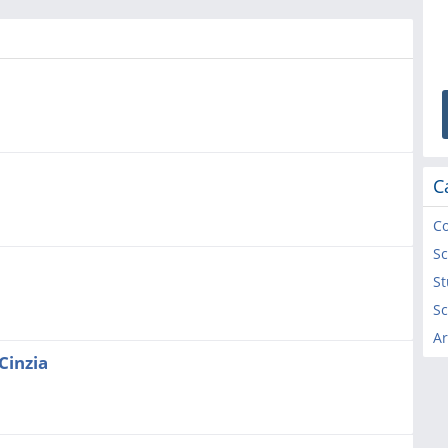
C
Co
Sc
St
Sc
Ar
Cinzia