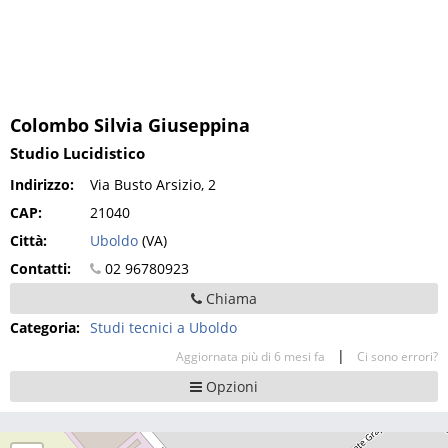
Colombo Silvia Giuseppina
Studio Lucidistico
Indirizzo:
Via Busto Arsizio, 2
CAP:
21040
Città:
Uboldo
(VA)
Contatti:
02 96780923
Chiama
Categoria:
Studi tecnici a Uboldo
|
Aggiornata più di 6 mesi fa
Ci sono errori?
Opzioni