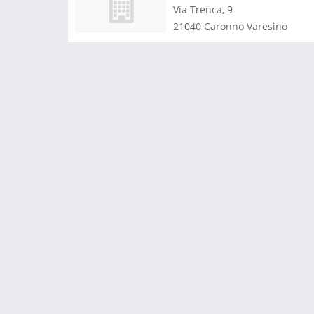
Via Trenca, 9
21040
Caronno Varesino