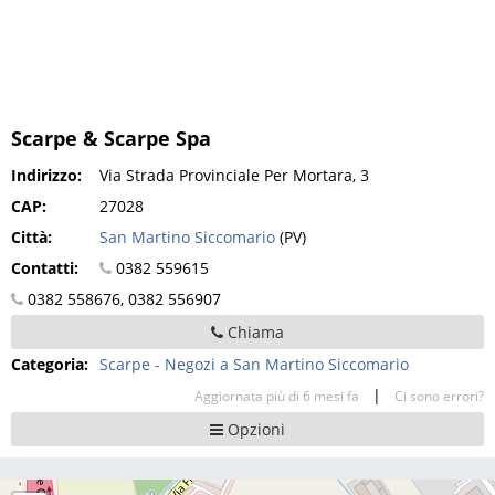
Scarpe & Scarpe Spa
Indirizzo:
Via Strada Provinciale Per Mortara, 3
CAP:
27028
Città:
San Martino Siccomario
(PV)
Contatti:
0382 559615
0382 558676, 0382 556907
Chiama
Categoria:
Scarpe - Negozi a San Martino Siccomario
|
Aggiornata più di 6 mesi fa
Ci sono errori?
Opzioni