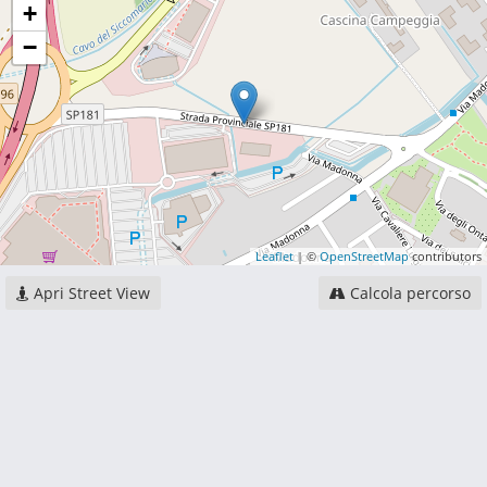
+
−
Leaflet
| ©
OpenStreetMap
contributors
Apri Street View
Calcola percorso