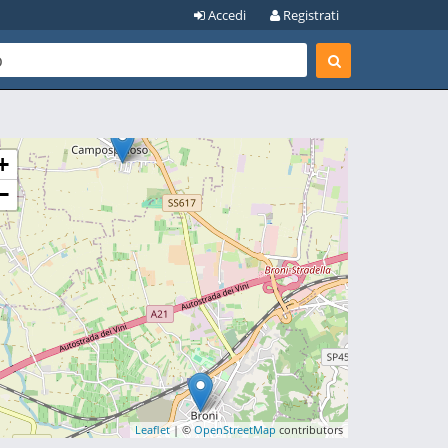
Accedi
Registrati
+
−
Leaflet
| ©
OpenStreetMap
contributors