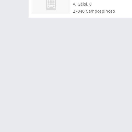
V. Gelsi, 6
27040
Campospinoso