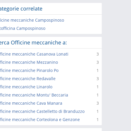
ategorie correlate
ficine meccaniche Campospinoso
tofficina Campospinoso
erca Officine meccaniche a:
ficine meccaniche Casanova Lonati
3
ficine meccaniche Mezzanino
3
ficine meccaniche Pinarolo Po
1
ficine meccaniche Redavalle
3
ficine meccaniche Linarolo
1
ficine meccaniche Montu' Beccaria
1
ficine meccaniche Cava Manara
3
ficine meccaniche Castelletto di Branduzzo
1
ficine meccaniche Corteolona e Genzone
1