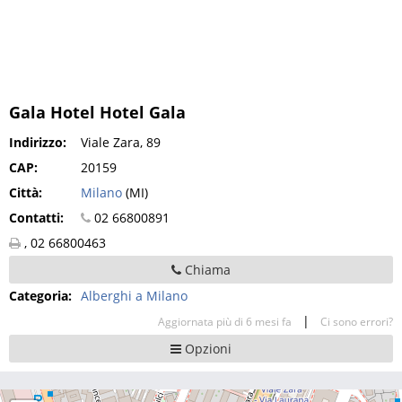
Gala Hotel Hotel Gala
Indirizzo:
Viale Zara, 89
CAP:
20159
Città:
Milano
(MI)
Contatti:
02 66800891
, 02 66800463
Chiama
Categoria:
Alberghi a Milano
|
Aggiornata più di 6 mesi fa
Ci sono errori?
Opzioni