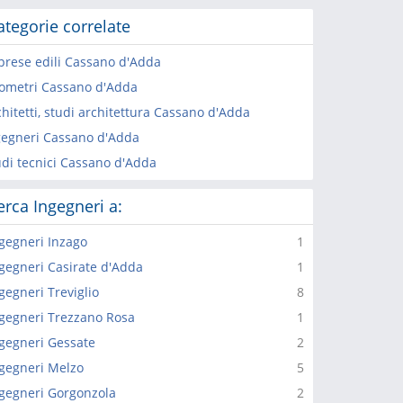
ategorie correlate
prese edili Cassano d'Adda
ometri Cassano d'Adda
hitetti, studi architettura Cassano d'Adda
gegneri Cassano d'Adda
udi tecnici Cassano d'Adda
erca Ingegneri a:
gegneri Inzago
1
gegneri Casirate d'Adda
1
gegneri Treviglio
8
gegneri Trezzano Rosa
1
gegneri Gessate
2
gegneri Melzo
5
gegneri Gorgonzola
2