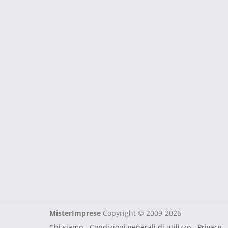
MisterImprese
Copyright © 2009-2026
Chi siamo
-
Condizioni generali di utilizzo
-
Privacy -