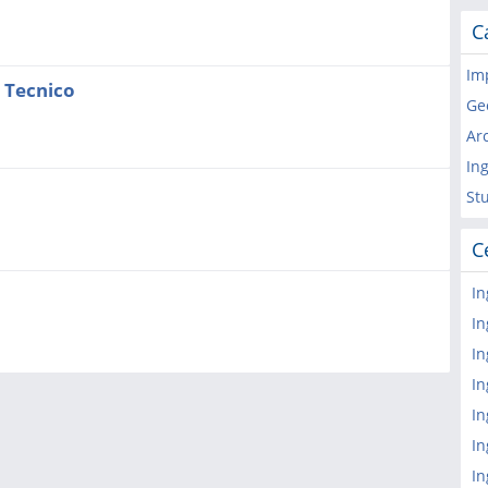
C
Im
 Tecnico
Ge
Arc
In
St
C
In
In
In
In
In
In
In