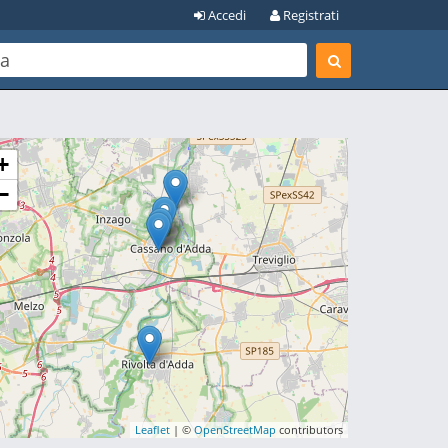
Accedi
Registrati
+
−
Leaflet
| ©
OpenStreetMap
contributors