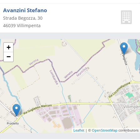
Avanzini Stefano
Strada Begozza, 30
46039
Villimpenta
+
−
Leaflet
| ©
OpenStreetMap
contributors