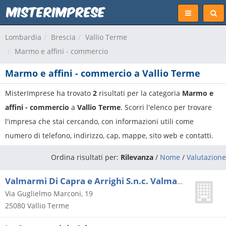
Lombardia
Brescia
Vallio Terme
Marmo e affini - commercio
Marmo e affini - commercio a Vallio Terme
MisterImprese ha trovato
2
risultati per la categoria
Marmo e
affini - commercio
a
Vallio Terme
. Scorri l'elenco per trovare
l'impresa che stai cercando, con informazioni utili come
numero di telefono, indirizzo, cap, mappe, sito web e contatti.
Ordina risultati per:
Rilevanza
/
Nome
/
Valutazione
Valmarmi Di Capra e Arrighi S.n.c. Valmarmi Di Capra N. e Arrighi M. S.n.c.
Via Guglielmo Marconi, 19
25080
Vallio Terme