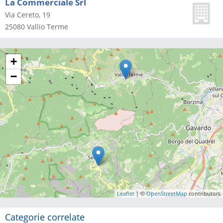
La Commerciale Srl
Via Cereto, 19
25080
Vallio Terme
+
−
Leaflet
| ©
OpenStreetMap
contributors
Categorie correlate