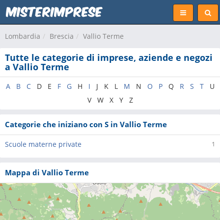
Lombardia
Brescia
Vallio Terme
Tutte le categorie di imprese, aziende e negozi
a Vallio Terme
A
B
C
D
E
F
G
H
I
J
K
L
M
N
O
P
Q
R
S
T
U
V
W
X
Y
Z
Categorie che iniziano con S in Vallio Terme
Scuole materne private
1
Mappa di Vallio Terme