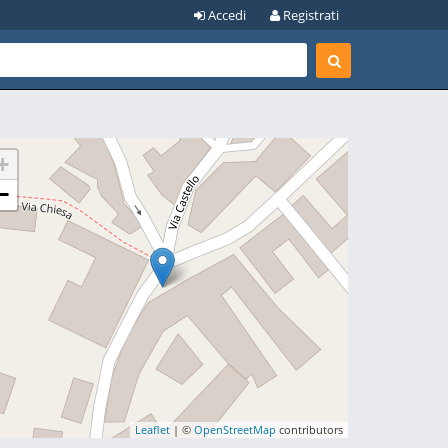
Accedi
Registrati
+
−
Leaflet
| ©
OpenStreetMap
contributors