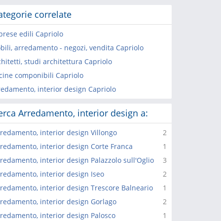
ategorie correlate
prese edili Capriolo
bili, arredamento - negozi, vendita Capriolo
hitetti, studi architettura Capriolo
cine componibili Capriolo
redamento, interior design Capriolo
erca Arredamento, interior design a:
redamento, interior design Villongo
2
redamento, interior design Corte Franca
1
redamento, interior design Palazzolo sull'Oglio
3
redamento, interior design Iseo
2
redamento, interior design Trescore Balneario
1
redamento, interior design Gorlago
2
redamento, interior design Palosco
1