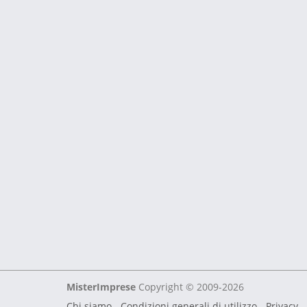
MisterImprese
Copyright © 2009-2026
Chi siamo
-
Condizioni generali di utilizzo
-
Privacy -