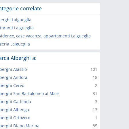
ategorie correlate
berghi Laigueglia
toranti Laigueglia
sidence, case vacanza, appartamenti Laigueglia
zeria Laigueglia
erca Alberghi a:
berghi Alassio
101
berghi Andora
18
berghi Cervo
2
berghi San Bartolomeo al Mare
31
berghi Garlenda
3
berghi Albenga
13
berghi Ortovero
1
berghi Diano Marina
85