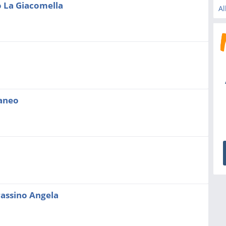
 La Giacomella
Al
raneo
rassino Angela