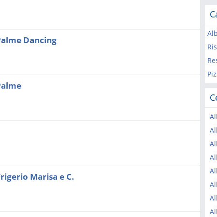
C
Al
Palme Dancing
Ris
Re
Piz
Palme
C
Al
Al
Al
Al
Al
igerio Marisa e C.
Al
Al
Al