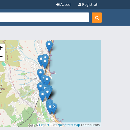
Accedi
Registrati
+
−
Leaflet
| ©
OpenStreetMap
contributors