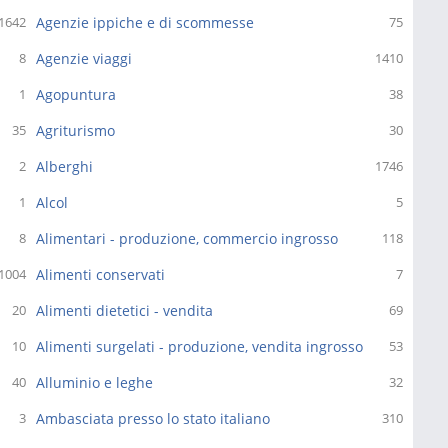
Agenzie ippiche e di scommesse
1642
75
Agenzie viaggi
8
1410
Agopuntura
1
38
Agriturismo
35
30
Alberghi
2
1746
Alcol
1
5
Alimentari - produzione, commercio ingrosso
8
118
Alimenti conservati
1004
7
Alimenti dietetici - vendita
20
69
Alimenti surgelati - produzione, vendita ingrosso
10
53
Alluminio e leghe
40
32
Ambasciata presso lo stato italiano
3
310