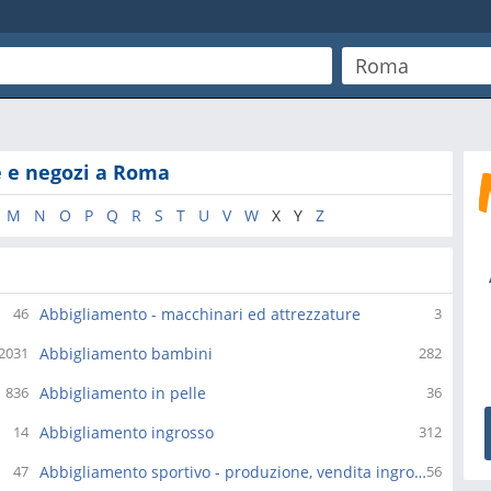
e e negozi a Roma
M
N
O
P
Q
R
S
T
U
V
W
X
Y
Z
Abbigliamento - macchinari ed attrezzature
46
3
Abbigliamento bambini
2031
282
Abbigliamento in pelle
836
36
Abbigliamento ingrosso
14
312
Abbigliamento sportivo - produzione, vendita ingrosso
47
56