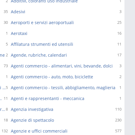
Additivi, coloranti uso industriale
2
1
Adesivi
35
3
Aeroporti e servizi aeroportuali
30
25
Aerotaxi
1
16
Affilatura strumenti ed utensili
5
11
one
Agende, rubriche, calendari
2
17
Agenti commercio - alimentari, vini, bevande, dolci
73
3
Agenti commercio - auto, moto, biciclette
1
2
Agenti commercio - cartoleria, cancelleria, materiali ufficio
Agenti commercio - tessili, abbigliamento, maglieria
5
1
a, serramenti, idrosanitari ed idraulica
Agenti e rappresentanti - meccanica
11
1
Agenti e rappresentanti - medicinali, articoli sanitari, forniture ospedali
Agenzia investigativa
8
110
Agenzie di spettacolo
18
230
Agenzie e uffici commerciali
132
577