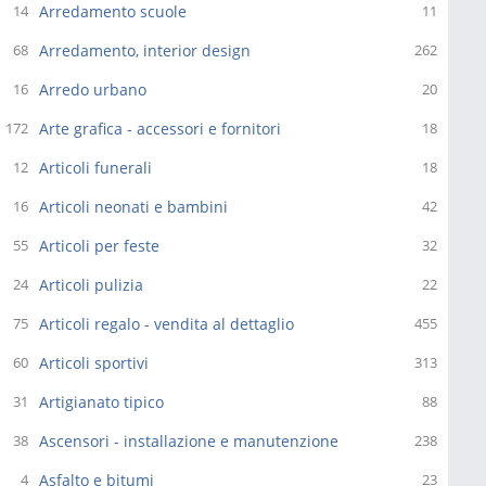
Arredamento scuole
14
11
Arredamento, interior design
68
262
Arredo urbano
16
20
Arte grafica - accessori e fornitori
172
18
Articoli funerali
12
18
Articoli neonati e bambini
16
42
Articoli per feste
55
32
Articoli pulizia
24
22
Articoli regalo - vendita al dettaglio
75
455
Articoli sportivi
60
313
Artigianato tipico
31
88
Ascensori - installazione e manutenzione
38
238
Asfalto e bitumi
4
23