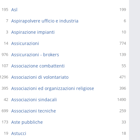
Asl
195
199
Aspirapolvere ufficio e industria
7
6
Aspirazione impianti
3
10
Assicurazioni
14
774
Assicurazioni - brokers
976
139
Associazione combattenti
107
55
Associazioni di volontariato
1296
471
Associazioni ed organizzazioni religiose
395
396
Associazioni sindacali
42
1490
Associazioni tecniche
699
259
Aste pubbliche
173
33
Astucci
19
18