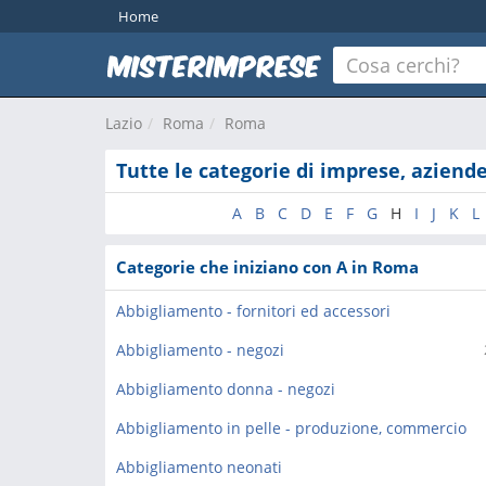
Home
Lazio
Roma
Roma
Tutte le categorie di imprese, aziend
A
B
C
D
E
F
G
H
I
J
K
L
Categorie che iniziano con A in Roma
Abbigliamento - fornitori ed accessori
Abbigliamento - negozi
Abbigliamento donna - negozi
Abbigliamento in pelle - produzione, commercio
Abbigliamento neonati