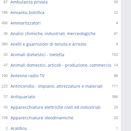
Ambulanza privata
87
39
Amianto, bonifica
186
22
Ammortizzatori
496
4
Analisi chimiche, industriali, merceologiche
36
41
Anelli e guarnizioni di tenuta e arresto
380
4
Animali domestici - toeletta
35
102
Animali domestici, articoli - produzione, commercio
47
14
Antenne radio TV
190
88
Antincendio - impianti, attrezzature e materiali
225
111
Antiquariato
57
386
Apparecchiature elettriche civili ed industriali
93
29
Apparecchiature oleodinamiche
108
20
Araldica
2
1