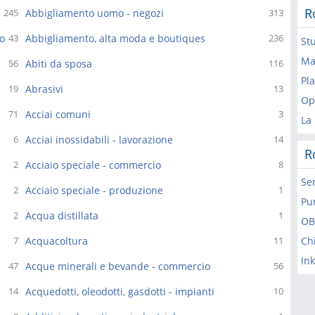
R
Abbigliamento uomo - negozi
245
313
o
Abbigliamento, alta moda e boutiques
43
236
St
Mas
Abiti da sposa
56
116
Pla
Abrasivi
19
13
Op
Acciai comuni
71
3
La
Acciai inossidabili - lavorazione
6
14
R
Acciaio speciale - commercio
2
8
Se
Acciaio speciale - produzione
2
1
Pu
Acqua distillata
2
1
OB
Acquacoltura
Chi
7
11
In
Acque minerali e bevande - commercio
47
56
Acquedotti, oleodotti, gasdotti - impianti
14
10