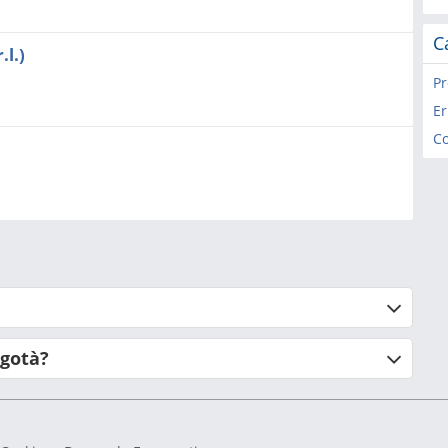
C
.l.)
Pr
Er
Co
igotà?