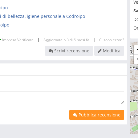
Ve
oipo
S
i di bellezza, igiene personale a Codroipo
D
roipo
Or
|
|
Impresa Verificata
Aggiornata più di 6 mesi fa
Ci sono errori?
Scrivi recensione
Modifica
Pubblica recensione