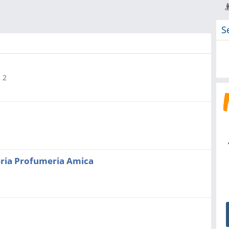
S
, 2
eria Profumeria Amica