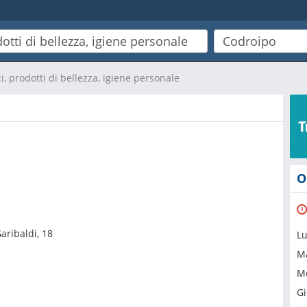
, prodotti di bellezza, igiene personale
O
aribaldi, 18
L
M
Me
Gi