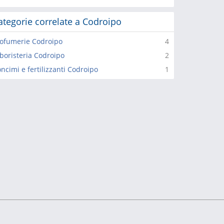
ategorie correlate a Codroipo
ofumerie Codroipo
4
boristeria Codroipo
2
ncimi e fertilizzanti Codroipo
1