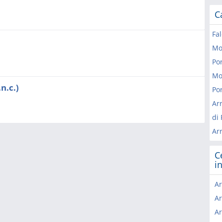
C
Fa
Mo
Po
Mo
n.c.)
Po
Ar
di
Ar
C
i