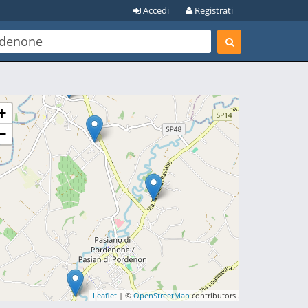
Accedi
Registrati
+
−
Leaflet
| ©
OpenStreetMap
contributors