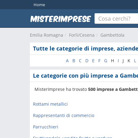
Home
Emilia Romagna
Forli/Cesena
Gambettola
Tutte le categorie di imprese, aziend
A
B
C
D
E
F
G
H
I
J
K
L
Le categorie con più imprese a Gamb
MisterImprese ha trovato
500 imprese a Gambett
Rottami metallici
Rappresentanti di commercio
Parrucchieri