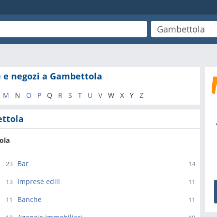
e e negozi a Gambettola
M
N
O
P
Q
R
S
T
U
V
W
X
Y
Z
ettola
ola
Bar
23
14
Imprese edili
13
11
Banche
11
11