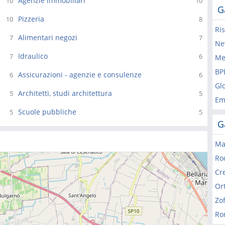
Agenzie immobiliari
10
10
G
Pizzeria
10
8
Ri
Alimentari negozi
7
7
Ne
Idraulico
7
6
Me
BP
Assicurazioni - agenzie e consulenze
6
6
Glo
Architetti, studi architettura
5
5
Em
Scuole pubbliche
5
5
G
Mar
Ro
Cre
Ort
Zof
Ro