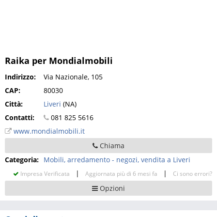
Raika per Mondialmobili
Indirizzo:
Via Nazionale, 105
CAP:
80030
Città:
Liveri
(NA)
Contatti:
081 825 5616
www.mondialmobili.it
Chiama
Categoria:
Mobili, arredamento - negozi, vendita a Liveri
|
|
Impresa Verificata
Aggiornata più di 6 mesi fa
Ci sono errori?
Opzioni