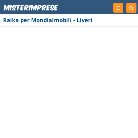
Registrati
Cer
Imp
Raika per Mondialmobili - Liveri