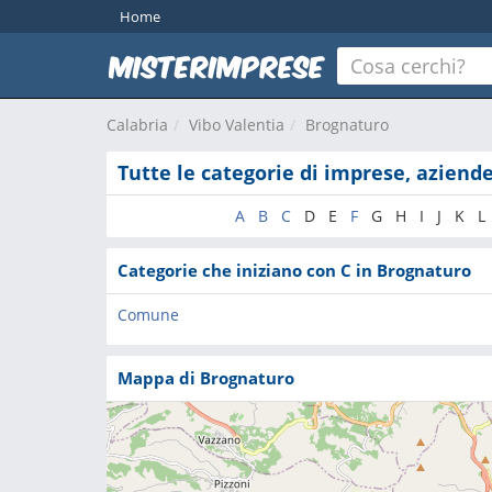
Home
Calabria
Vibo Valentia
Brognaturo
Tutte le categorie di imprese, aziend
A
B
C
D
E
F
G
H
I
J
K
L
Categorie che iniziano con C in Brognaturo
Comune
Mappa di Brognaturo