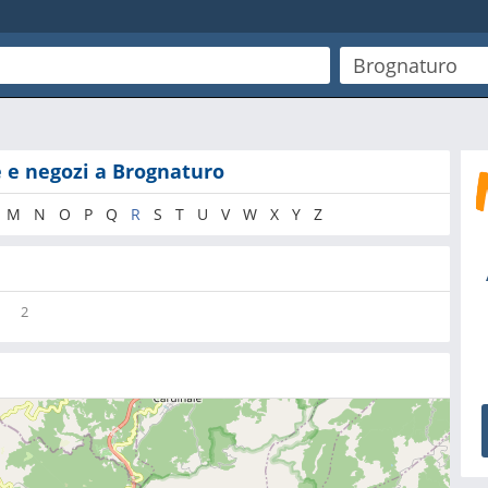
e e negozi a Brognaturo
M
N
O
P
Q
R
S
T
U
V
W
X
Y
Z
2