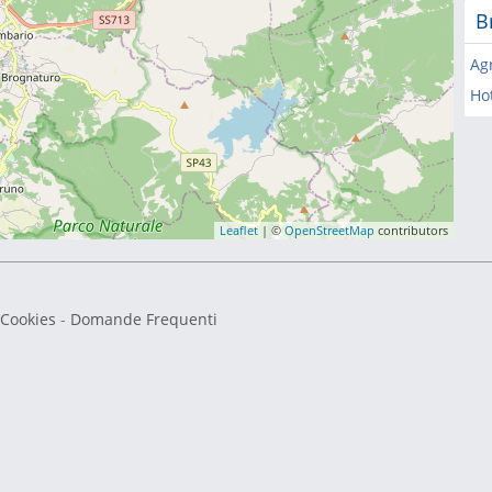
B
Ag
Ho
Leaflet
| ©
OpenStreetMap
contributors
 Cookies
-
Domande Frequenti