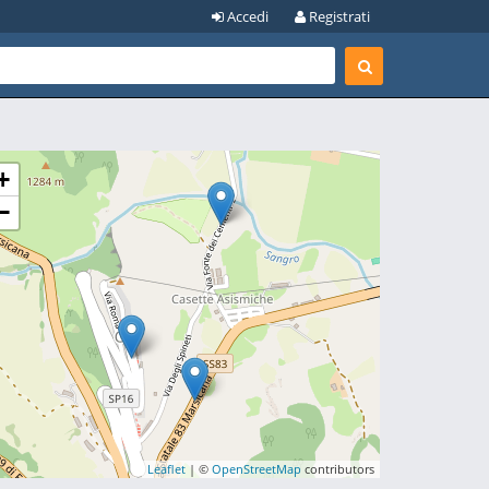
Accedi
Registrati
+
−
Leaflet
| ©
OpenStreetMap
contributors