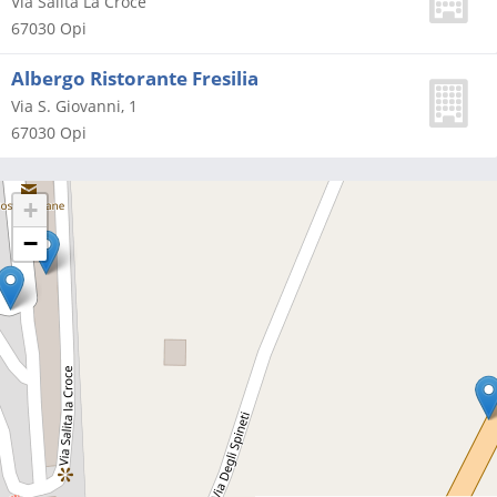
Via Salita La Croce
67030
Opi
Albergo Ristorante Fresilia
Via S. Giovanni, 1
67030
Opi
+
−